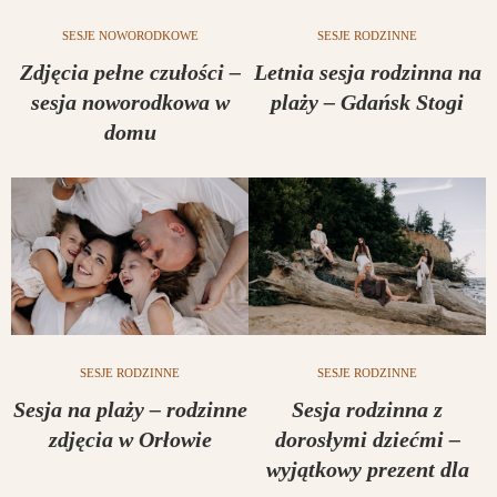
SESJE NOWORODKOWE
SESJE RODZINNE
Zdjęcia pełne czułości –
Letnia sesja rodzinna na
sesja noworodkowa w
plaży – Gdańsk Stogi
domu
SESJE RODZINNE
SESJE RODZINNE
Sesja na plaży – rodzinne
Sesja rodzinna z
zdjęcia w Orłowie
dorosłymi dziećmi –
wyjątkowy prezent dla