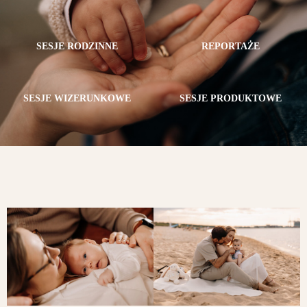
SESJE RODZINNE
REPORTAŻE
SESJE WIZERUNKOWE
SESJE PRODUKTOWE