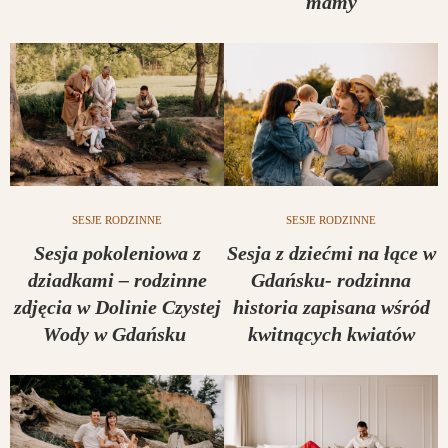
mamy
SESJE RODZINNE
SESJE RODZINNE
Sesja pokoleniowa z
Sesja z dziećmi na łące w
dziadkami – rodzinne
Gdańsku- rodzinna
zdjęcia w Dolinie Czystej
historia zapisana wśród
Wody w Gdańsku
kwitnących kwiatów