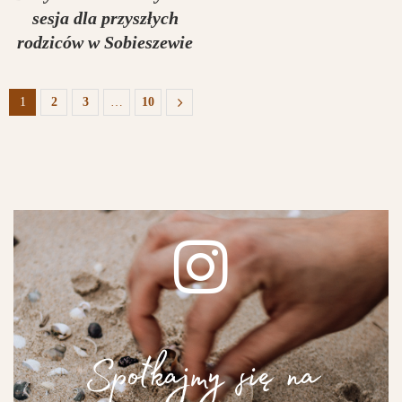
sesja dla przyszłych
rodziców w Sobieszewie
1
2
3
…
10
Spotkajmy się na