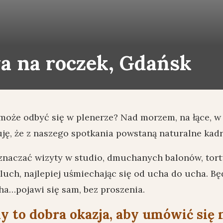
wa na roczek, Gdańsk
k może odbyć się w plenerze? Nad morzem, na łące, w
tuję, że z naszego spotkania powstaną naturalne kadr
oznaczać wizyty w studio, dmuchanych balonów, tortu
luch, najlepiej uśmiechając się od ucha do ucha. Bę
ha…pojawi się sam, bez proszenia.
y to dobra okazja, aby umówić się 