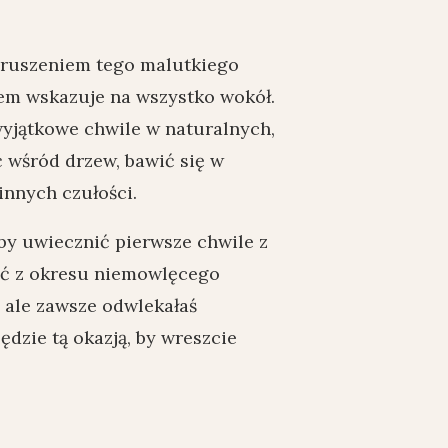
zruszeniem tego malutkiego
cem wskazuje na wszystko wokół.
wyjątkowe chwile w naturalnych,
 wśród drzew, bawić się w
innych czułości.
 by uwiecznić pierwsze chwile z
ęć z okresu niemowlęcego
, ale zawsze odwlekałaś
dzie tą okazją, by wreszcie