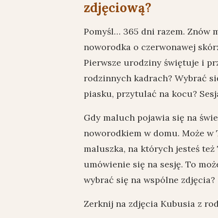
zdjęciową?
Pomyśl… 365 dni razem. Znów m
noworodka o czerwonawej skórze
Pierwsze urodziny świętuje i p
rodzinnych kadrach? Wybrać się
piasku, przytulać na kocu? Sesj
Gdy maluch pojawia się na świec
noworodkiem w domu. Może w T
maluszka, na których jesteś też
umówienie się na sesję. To może
wybrać się na wspólne zdjęcia?
Zerknij na zdjęcia Kubusia z rod